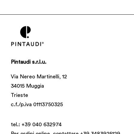
Pintaudi s.r.l.u.
Via Nereo Martinelli, 12
34015 Muggia
Trieste
c.f./p.iva 01113750325
tel.:
+39 040 632974
Per ordini online, contattare +39 3483925129