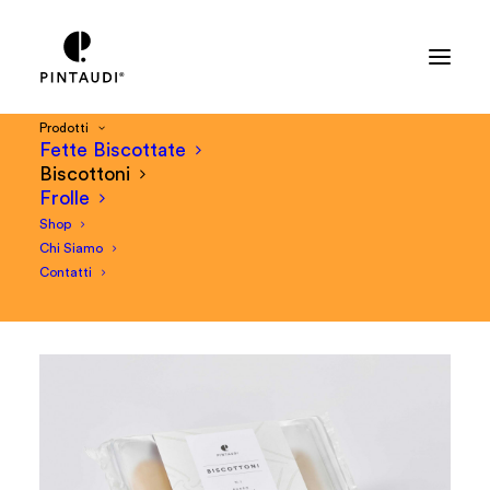
Prodotti
Fette Biscottate
BISCOTTONI
Biscottoni
Frolle
Il grande biscotto da latte di una volta.
Shop
Semplice e generoso, rigorosamente da
Chi Siamo
inzuppare.
Contatti