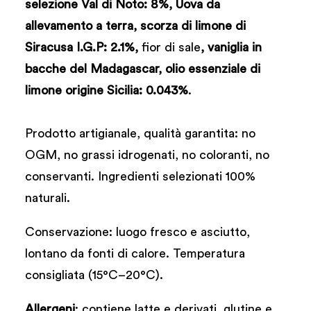
selezione Val di Noto: 8%, Uova da
allevamento a terra, scorza di limone di
Siracusa I.G.P: 2.1%,
fior di sale
, vaniglia in
bacche del Madagascar, olio essenziale di
limone origine Sicilia: 0.043%
.
Prodotto artigianale, qualità garantita: no
OGM, no grassi idrogenati, no coloranti, no
conservanti. Ingredienti selezionati 100%
naturali.
Conservazione: luogo fresco e asciutto,
lontano da fonti di calore. Temperatura
consigliata (15°C–20°C).
Allergeni
: contiene latte e derivati, glutine e